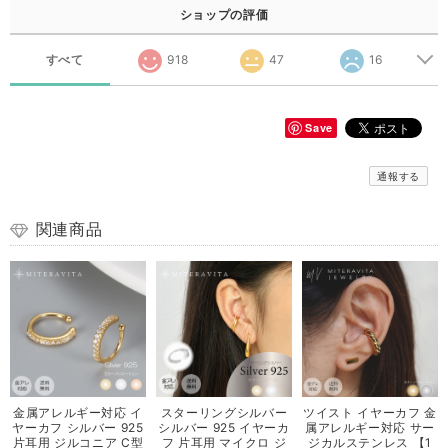
ショップの評価
すべて
918
47
16
Save
通報する
関連商品
金属アレルギー対応 イ
スターリングシルバー
ツイスト イヤーカフ 金
ヤーカフ シルバー 925
シルバー 925 イヤーカ
属アレルギー対応 サー
片耳用 ジルコニア C型
フ 片耳用 マイクロ ジ
ジカルステンレス 【1