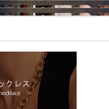
925シルバーを中心に毎日使えるアクセサリーを取り扱いしていま
925シルバーを中心に毎日使えるアクセサリーを取り扱いしていま