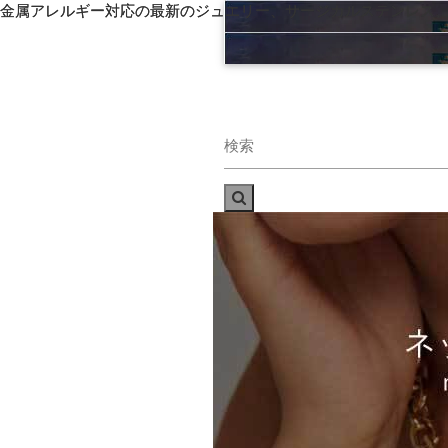
金属アレルギー対応の最新のジュエリー、サージカルステンレス、
金属アレルギー対応の最新のジュエリー、サージカルステンレス、