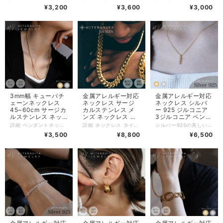
プチェーン フィガ
ギー対応
属アレルギー対応
¥3,200
¥3,600
¥3,000
ロチェーン キヘイ
SUS316L【N331-
【N138】
チェーン ネックレ
4mm】
ス 金アレ対応 ゴー
ルド K18 つけっぱ
なし 変色しない 錆
びない【N210】
3mm幅 キューバチ
金属アレルギー対応
金属アレルギー対応
ェーンネックレス
ネックレス サージ
ネックレス シルバ
45~60cm サージカ
カルステンレス メ
ー 925 ジルコニア
ルステンレス ネッ
ンズ ネックレス 喜
3ジルコニア ペンダ
クレス 金属アレル
平 マイアミキュー
ント ネックレス
詳細 ペンダントネックレス タイプ：3mm幅 キューバチェーンネックレス 45~60cm 素材：サージカルステンレス316L（K18 pvdコーティング） カラー：ゴールド・シルバー 長さ：45cm/50cm/55cm/60cm (各種アジャスターなし) チェーン幅：3mm 重量：10g (60cm) 商品管理番号：n331 サージカルステンレス（医療用ステンレス）にK18ゴールドコーティングを施した金属アレルギーに強い素材を使用しています。 【サージカルステンレスの特徴】 ◎肌に優しく、肌荒れしにくい。 ◎錆びにくい、変色しにくい。 ◎毎日つけたままでもOK。 ◎汗をかくような運動、温泉、プール、海などのレジャーシーンにおいて サージカルステンレスアクセサリーをつけたままでもOK。 【配送について】 日時指定をご希望の場合は、宅配便をご指定下さい。 ネコポスはポスト投函（日時指定不可）でお届けします。
詳細 ネックレス タイプ： 喜平 マイアミキューバンチェーン k18gf 素材：サージカルステンレス316L（k18ゴールドフィルドコーティング） カラー：ゴールド/シルバー ネックレスの長さ：45cm(8mmのみ)/50cm/56cm/61cm ネックレス太さ：8mm/10mm/12mm 商品管理番号：n331 サージカルステンレス（医療用ステンレス）にK18ゴールドコーティングを施した金属アレルギーに強い素材を使用しています。 【サージカルステンレスの特徴】 ◎肌に優しく、肌荒れしにくい。 ◎錆びにくい、変色しにくい。 ◎毎日つけたままでもOK。 ◎汗をかくような運動、温泉、プール、海などのレジャーシーンにおいて サージカルステンレスアクセサリーをつけたままでもOK。 【配送について】 日時指定をご希望の場合は、宅配便をご指定下さい。 ネコポスはポスト投函（日時指定不可）でお届けします。 #金属アレルギー対応 #金アレ対応 #SUS316L #韓国ファッション #メンズ #レディース #リング #インスタ #MITERAVITA #ミテラヴィータ
シルバー925の美しい輝きが、ジルコニアの3石と絶妙に調和して華やかさを引き立てます！ 42cmから45cmまでの長さ調整が可能で、様々なスタイルにフィットします。 詳細 ペンダントネックレス タイプ：3ジルコニア ペンダント ネックレス 42-45cm 素材：シルバー925（K18pvd・ロジウムコーティング） カラー：ゴールド/シルバー 全長：45cm （42~45cmで調節可能） ペンダントサイズ：2.5×9.5ミリ 重さ：1グラム 商品管理番号：n325 シルバー925素材にK18ゴールドコーティングを施した、金属アレルギーに強い素材を使用しています。 ※非常に繊細な作りのため、衣類への引っ掛かりなどにご注意ください。 【配送について】 日時指定をご希望の場合は、宅配便をご指定下さい。 ネコポスはポスト投函（日時指定不可）となります。 #miteravita #金属アレルギー対応アクセサリー #アクセサリー #シルバー925 #ジルコニア #プレゼント #ギフト #韓国 #韓国ファッション #金属アレルギー対応ネックレス #レイヤード #K18 #ファッション
ギー対応
バン チェーン ブリ
42-
¥3,500
¥8,800
¥6,500
SUS316L【N331-
ンブリン ゴールド
45cm【N325】
3mm】
アクセサリー 高級
ゴールドフィルド
ニッケルフリー ヒ
ップホップ
k18gf【N331】