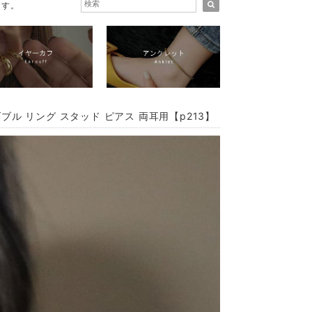
ます。
ル リング スタッド ピアス 両耳用【p213】