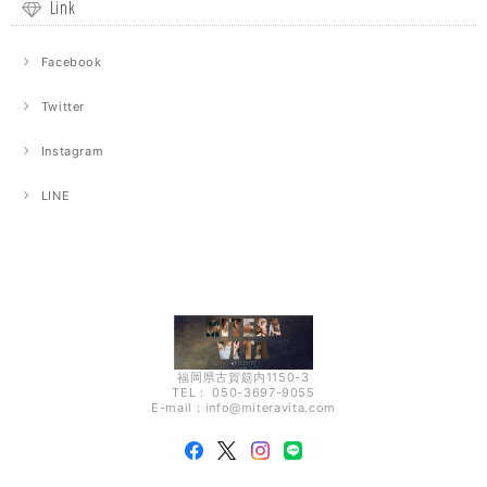
Link
Facebook
Twitter
Instagram
LINE
福岡県古賀筵内1150-3
TEL： 050-3697-9055
E-mail：
info@miteravita.com