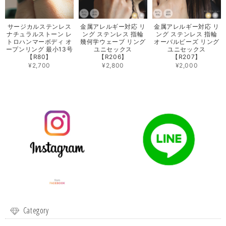
サージカルステンレス
金属アレルギー対応 リ
金属アレルギー対応 リ
ナチュラルストーン レ
ング ステンレス 指輪
ング ステンレス 指輪
トロハンマーボディ オ
幾何学ウェーブ リング
オーバルビーズ リング
ープンリング 最小13号
ユニセックス
ユニセックス
【R80】
【R206】
【R207】
¥2,700
¥2,800
¥2,000
Category