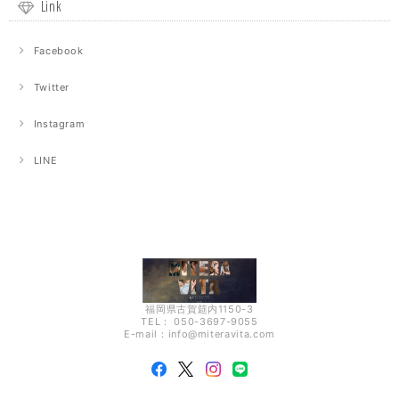
Link
Facebook
Twitter
Instagram
LINE
福岡県古賀筵内1150-3
TEL： 050-3697-9055
E-mail：
info@miteravita.com