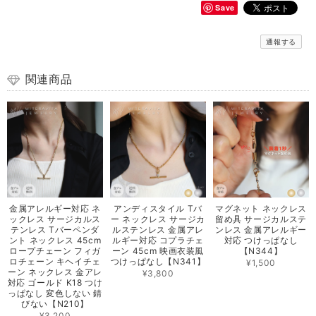
Save
通報する
関連商品
金属アレルギー対応 ネ
アンディスタイル Tバ
マグネット ネックレス
ックレス サージカルス
ー ネックレス サージカ
留め具 サージカルステ
テンレス Tバーペンダ
ルステンレス 金属アレ
ンレス 金属アレルギー
ント ネックレス 45cm
ルギー対応 コプラチェ
対応 つけっぱなし
ロープチェーン フィガ
ーン 45cm 映画衣装風
【N344】
ロチェーン キヘイチェ
つけっぱなし【N341】
¥1,500
ーン ネックレス 金アレ
¥3,800
対応 ゴールド K18 つけ
っぱなし 変色しない 錆
びない【N210】
¥3,200