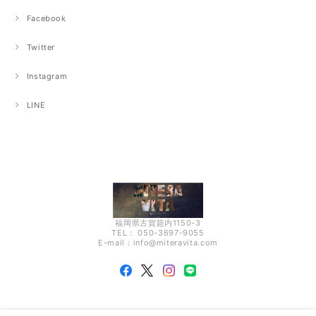
Facebook
Twitter
Instagram
LINE
福岡県古賀筵内1150-3
TEL： 050-3697-9055
E-mail：
info@miteravita.com