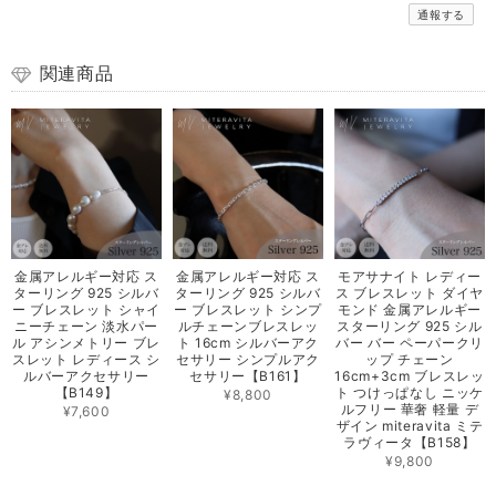
通報する
関連商品
金属アレルギー対応 ス
金属アレルギー対応 ス
モアサナイト レディー
ターリング 925 シルバ
ターリング 925 シルバ
ス ブレスレット ダイヤ
ー ブレスレット シャイ
ー ブレスレット シンプ
モンド 金属アレルギー
ニーチェーン 淡水パー
ルチェーンブレスレッ
スターリング 925 シル
ル アシンメトリー ブレ
ト 16cm シルバーアク
バー バー ペーパークリ
スレット レディース シ
セサリー シンプルアク
ップ チェーン
ルバーアクセサリー
セサリー【B161】
16cm+3cm ブレスレッ
【B149】
ト つけっぱなし ニッケ
¥8,800
ルフリー 華奢 軽量 デ
¥7,600
ザイン miteravita ミテ
ラヴィータ【B158】
¥9,800