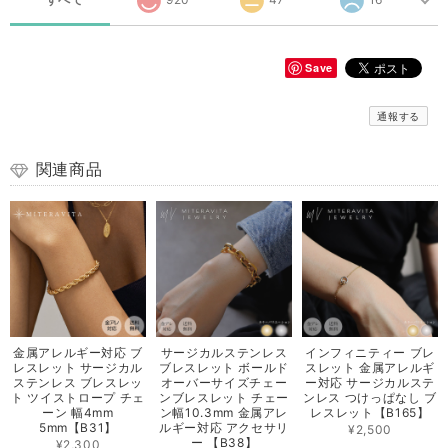
Save
通報する
関連商品
金属アレルギー対応 ブ
サージカルステンレス
インフィニティー ブレ
レスレット サージカル
ブレスレット ボールド
スレット 金属アレルギ
ステンレス ブレスレッ
オーバーサイズチェー
ー対応 サージカルステ
ト ツイストロープ チェ
ンブレスレット チェー
ンレス つけっぱなし ブ
ーン 幅4mm
ン幅10.3mm 金属アレ
レスレット【B165】
5mm【B31】
ルギー対応 アクセサリ
¥2,500
ー 【B38】
¥2,300