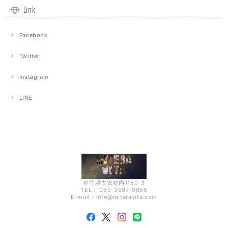
Link
Facebook
Twitter
Instagram
LINE
福岡県古賀筵内1150-3
TEL： 050-3697-9055
E-mail：
info@miteravita.com