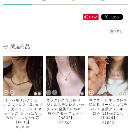
Save
通報する
関連商品
オーバルリンクチェー
ネックレス 38cm サー
マグネット ネックレス
ン ネックレス 40cm サ
ジカルステンレス ネッ
留め具 サージカルステ
ージカルステンレス ネ
クレス 金属アレルギー
ンレス 金属アレルギー
ックレス つけっぱなし
対応 スター プレート
対応 つけっぱなし
金属アレルギー対応
【N339】
【N344】
【N138】
¥2,800
¥1,500
¥3,000