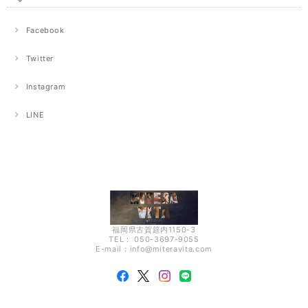
Facebook
Twitter
Instagram
LINE
福岡県古賀筵内1150-3
TEL： 050-3697-9055
E-mail：
info@miteravita.com