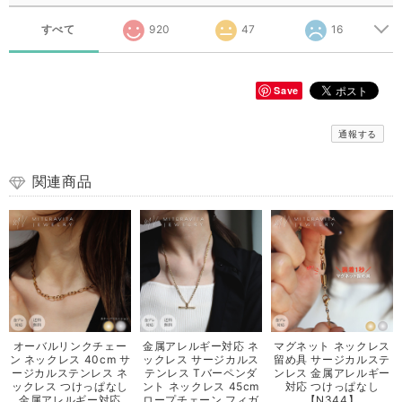
すべて
920
47
16
Save
通報する
関連商品
オーバルリンクチェー
金属アレルギー対応 ネ
マグネット ネックレス
ン ネックレス 40cm サ
ックレス サージカルス
留め具 サージカルステ
ージカルステンレス ネ
テンレス Tバーペンダ
ンレス 金属アレルギー
ックレス つけっぱなし
ント ネックレス 45cm
対応 つけっぱなし
金属アレルギー対応
ロープチェーン フィガ
【N344】