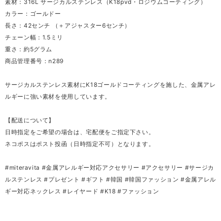
素材：316L サージカルステンレス（K18pvd・ロジウムコーティング）
カラー：ゴールドー
長さ：42センチ （＋アジャスター6センチ）
チェーン幅：1.5ミリ
重さ：約5グラム
商品管理番号：n289
サージカルステンレス素材にK18ゴールドコーティングを施した、金属アレ
ルギーに強い素材を使用しています。
【配送について】
日時指定をご希望の場合は、宅配便をご指定下さい。
ネコポスはポスト投函（日時指定不可）となります。
#miteravita #金属アレルギー対応アクセサリー #アクセサリー #サージカ
ルステンレス #プレゼント #ギフト #韓国 #韓国ファッション #金属アレル
ギー対応ネックレス #レイヤード #K18 #ファッション