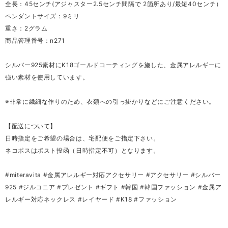
全長：45センチ(アジャスター2.5センチ間隔で 2箇所あり/最短40センチ）
ペンダントサイズ：9ミリ
重さ：2グラム
商品管理番号：n271
シルバー925素材にK18ゴールドコーティングを施した、金属アレルギーに
強い素材を使用しています。
※非常に繊細な作りのため、衣類への引っ掛かりなどにご注意ください。
【配送について】
日時指定をご希望の場合は、宅配便をご指定下さい。
ネコポスはポスト投函（日時指定不可）となります。
#miteravita #金属アレルギー対応アクセサリー #アクセサリー #シルバー
925 #ジルコニア #プレゼント #ギフト #韓国 #韓国ファッション #金属ア
レルギー対応ネックレス #レイヤード #K18 #ファッション