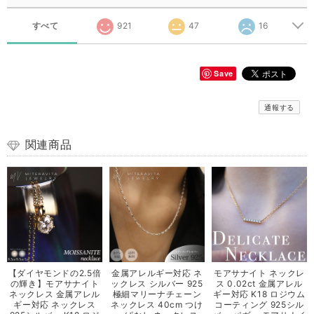
すべて
921
47
16
Save
通報する
関連商品
【ダイヤモンドの2.5倍
金属アレルギー対応 ネ
モアサナイト ネックレ
の輝き】モアサナイト
ックレス シルバー 925
ス 0.02ct 金属アレル
ネックレス 金属アレル
極細マリーナチェーン
ギー対応 K18 ロジウム
ギー対応 ネックレス
ネックレス 40cm つけ
コーティング 925シル