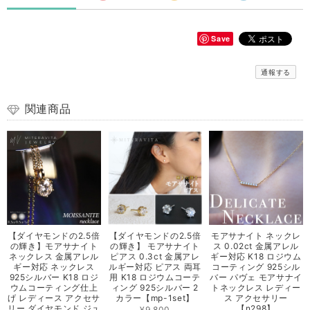
Save
通報する
関連商品
【ダイヤモンドの2.5倍
【ダイヤモンドの2.5倍
モアサナイト ネックレ
の輝き】モアサナイト
の輝き】 モアサナイト
ス 0.02ct 金属アレル
ネックレス 金属アレル
ピアス 0.3ct 金属アレ
ギー対応 K18 ロジウム
ギー対応 ネックレス
ルギー対応 ピアス 両耳
コーティング 925シル
925シルバー K18 ロジ
用 K18 ロジウムコーテ
バー パヴェ モアサナイ
ウムコーティング仕上
ィング 925シルバー 2
トネックレス レディー
げ レディース アクセサ
カラー【mp-1set】
ス アクセサリー
リー ダイヤモンド ジュ
【n298】
¥9,800