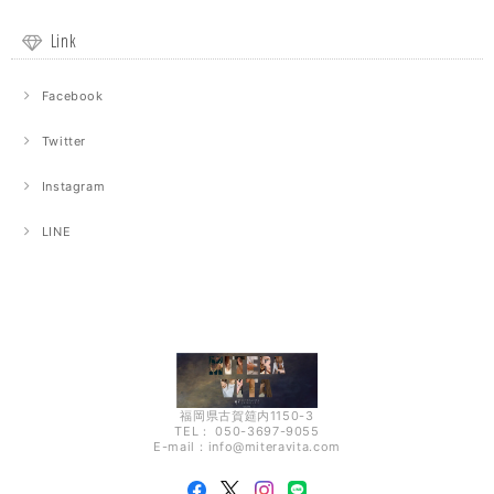
Link
Facebook
Twitter
Instagram
LINE
福岡県古賀筵内1150-3
TEL： 050-3697-9055
E-mail：
info@miteravita.com