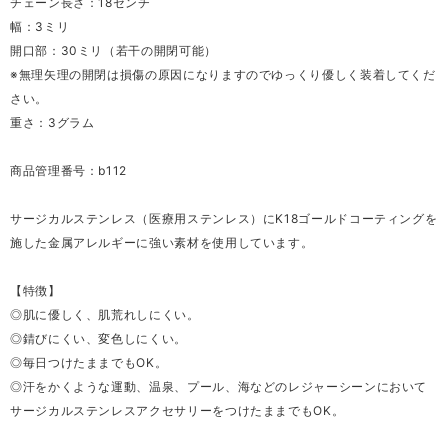
チェーン長さ：18センチ
幅：3ミリ
開口部：30ミリ（若干の開閉可能）
※無理矢理の開閉は損傷の原因になりますのでゆっくり優しく装着してくだ
さい。
重さ：3グラム
商品管理番号：b112
サージカルステンレス（医療用ステンレス）にK18ゴールドコーティングを
施した金属アレルギーに強い素材を使用しています。
【特徴】
◎肌に優しく、肌荒れしにくい。
◎錆びにくい、変色しにくい。
◎毎日つけたままでもOK。
◎汗をかくような運動、温泉、プール、海などのレジャーシーンにおいて
サージカルステンレスアクセサリーをつけたままでもOK。