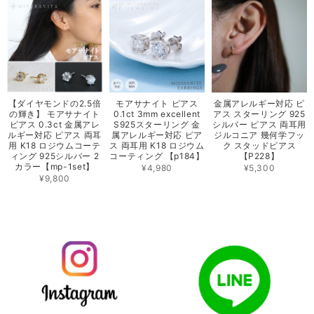
【ダイヤモンドの2.5倍
モアサナイト ピアス
金属アレルギー対応 ピ
の輝き】 モアサナイト
0.1ct 3mm excellent
アス スターリング 925
ピアス 0.3ct 金属アレ
S925スターリング 金
シルバー ピアス 両耳用
ルギー対応 ピアス 両耳
属アレルギー対応 ピア
ジルコニア 幾何学フッ
用 K18 ロジウムコーテ
ス 両耳用 K18 ロジウム
ク スタッドピアス
ィング 925シルバー 2
コーティング 【p184】
【P228】
カラー【mp-1set】
¥4,980
¥5,300
¥9,800