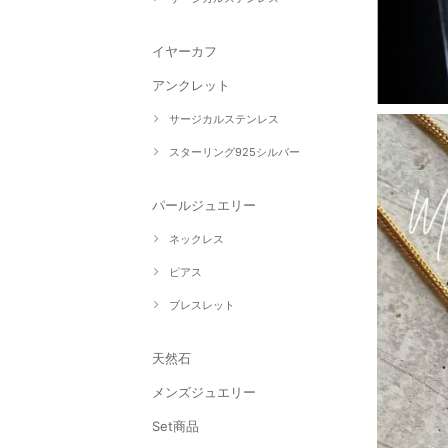
イヤーカフ
アンクレット
サージカルステンレス
スターリング925シルバー
パールジュエリー
ネックレス
ピアス
ブレスレット
天然石
メンズジュエリー
Set商品