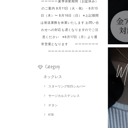
ーーーーー夏季休業期間（お盆休み）
のご案内 8月11日（火・祝）・8月13
日（木）〜 8月16日（日） ※上記期間
は発送業務を休業いたします お問い合
わせへの対応も遅くなりますのでご注
意ください ※8月17日（月）より通
常営業となります ーーーーーーー
ーーーーーーーーーーーーー
Category
ネックレス
スターリング925シルバー
サージカルステンレス
チタン
K18