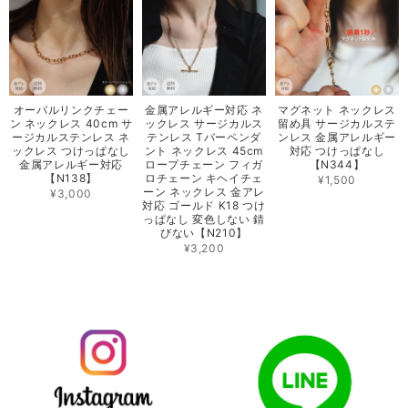
オーバルリンクチェー
金属アレルギー対応 ネ
マグネット ネックレス
ン ネックレス 40cm サ
ックレス サージカルス
留め具 サージカルステ
ージカルステンレス ネ
テンレス Tバーペンダ
ンレス 金属アレルギー
ックレス つけっぱなし
ント ネックレス 45cm
対応 つけっぱなし
金属アレルギー対応
ロープチェーン フィガ
【N344】
【N138】
ロチェーン キヘイチェ
¥1,500
ーン ネックレス 金アレ
¥3,000
対応 ゴールド K18 つけ
っぱなし 変色しない 錆
びない【N210】
¥3,200