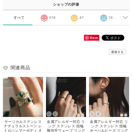
ショップの評価
すべて
918
47
16
Save
通報する
関連商品
サージカルステンレス
金属アレルギー対応 リ
金属アレルギー対応 リ
ナチュラルストーン レ
ング ステンレス 指輪
ング ステンレス 指輪
トロハンマーボディ オ
幾何学ウェーブ リング
オーバルビーズ リング