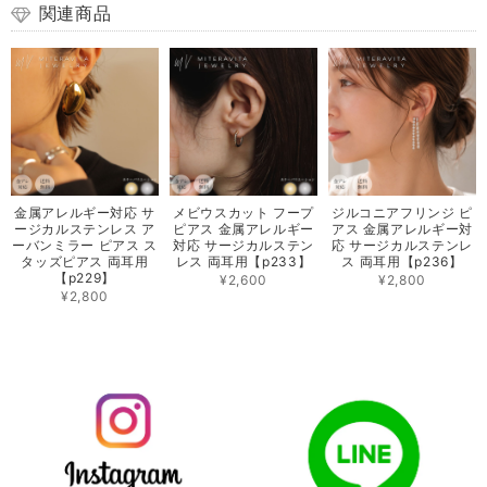
関連商品
金属アレルギー対応 サ
メビウスカット フープ
ジルコニアフリンジ ピ
ージカルステンレス ア
ピアス 金属アレルギー
アス 金属アレルギー対
ーバンミラー ピアス ス
対応 サージカルステン
応 サージカルステンレ
タッズピアス 両耳用
レス 両耳用【p233】
ス 両耳用【p236】
【p229】
¥2,600
¥2,800
¥2,800