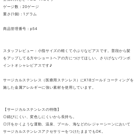
ゲージ数：20ゲージ
重さ(1個)：1グラム
商品管理番号：p54
スタッフレビュー：小指サイズの軽くて小ぶりなピアスです。普段から髪
をアップしてる方やショートヘアの方につけてほしい、さりげないワンポ
イントオシャレピアスです♪
サージカルステンレス（医療用ステンレス）にK18ゴールドコーティングを
施した金属アレルギーに強い素材を使用しています。
【サージカルステンレスの特徴】
◎錆びにくい、変色しにくいから長持ち。
◎汗をかくような運動、温泉、プール、海などのレジャーシーンにおいて
サージカルステンレスアクセサリーをつけたままでもOK。