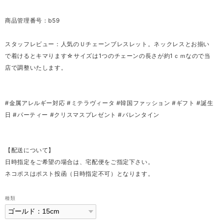
商品管理番号：b59
スタッフレビュー：人気のＵチェーンブレスレット。ネックレスとお揃い
で着けるとキマります☆サイズは1つのチェーンの長さが約1ｃｍなので当
店で調整いたします。
#金属アレルギー対応 #ミテラヴィータ #韓国ファッション #ギフト #誕生
日 #パーティー #クリスマスプレゼント #バレンタイン
【配送について】
日時指定をご希望の場合は、宅配便をご指定下さい。
ネコポスはポスト投函（日時指定不可）となります。
種類