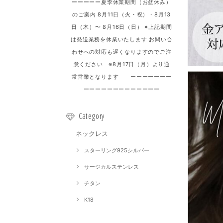
ーーーーー夏季休業期間（お盆休み）
のご案内 8月11日（火・祝）・8月13
日（木）〜 8月16日（日） ※上記期間
は発送業務を休業いたします お問い合
わせへの対応も遅くなりますのでご注
意ください ※8月17日（月）より通
常営業となります ーーーーーーー
ーーーーーーーーーーーーー
Category
ネックレス
スターリング925シルバー
サージカルステンレス
チタン
K18