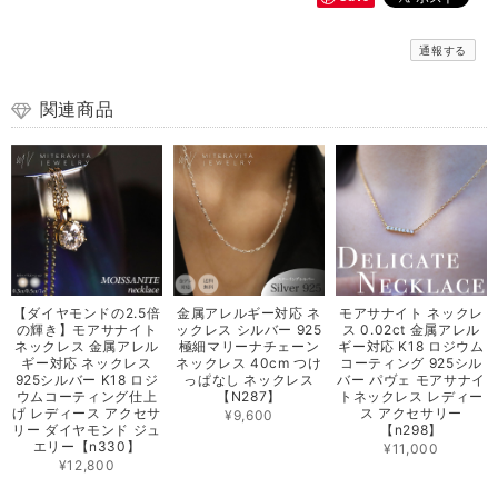
通報する
関連商品
【ダイヤモンドの2.5倍
金属アレルギー対応 ネ
モアサナイト ネックレ
の輝き】モアサナイト
ックレス シルバー 925
ス 0.02ct 金属アレル
ネックレス 金属アレル
極細マリーナチェーン
ギー対応 K18 ロジウム
ギー対応 ネックレス
ネックレス 40cm つけ
コーティング 925シル
925シルバー K18 ロジ
っぱなし ネックレス
バー パヴェ モアサナイ
ウムコーティング仕上
【N287】
トネックレス レディー
げ レディース アクセサ
ス アクセサリー
¥9,600
リー ダイヤモンド ジュ
【n298】
エリー【n330】
¥11,000
¥12,800