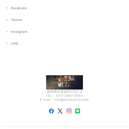
Facebook
Twitter
Instagram
LINE
福岡県古賀筵内1150-3
TEL： 050-3697-9055
E-mail：
info@miteravita.com