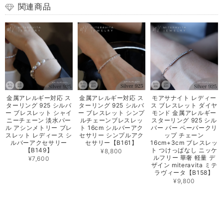
関連商品
金属アレルギー対応 ス
金属アレルギー対応 ス
モアサナイト レディー
ターリング 925 シルバ
ターリング 925 シルバ
ス ブレスレット ダイヤ
ー ブレスレット シャイ
ー ブレスレット シンプ
モンド 金属アレルギー
ニーチェーン 淡水パー
ルチェーンブレスレッ
スターリング 925 シル
ル アシンメトリー ブレ
ト 16cm シルバーアク
バー バー ペーパークリ
スレット レディース シ
セサリー シンプルアク
ップ チェーン
ルバーアクセサリー
セサリー【B161】
16cm+3cm ブレスレッ
【B149】
ト つけっぱなし ニッケ
¥8,800
ルフリー 華奢 軽量 デ
¥7,600
ザイン miteravita ミテ
ラヴィータ【B158】
¥9,800