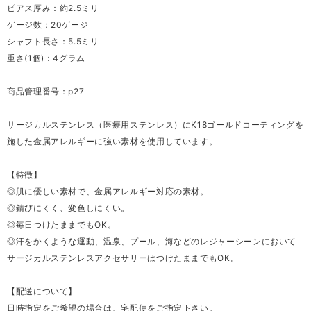
ピアス厚み：約2.5ミリ
ゲージ数：20ゲージ
シャフト長さ：5.5ミリ
重さ(1個)：4グラム
商品管理番号：p27
サージカルステンレス（医療用ステンレス）にK18ゴールドコーティングを
施した金属アレルギーに強い素材を使用しています。
【特徴】
◎肌に優しい素材で、金属アレルギー対応の素材。
◎錆びにくく、変色しにくい。
◎毎日つけたままでもOK。
◎汗をかくような運動、温泉、プール、海などのレジャーシーンにおいて
サージカルステンレスアクセサリーはつけたままでもOK。
【配送について】
日時指定をご希望の場合は、宅配便をご指定下さい。