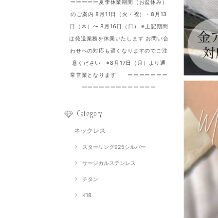
ーーーーー夏季休業期間（お盆休み）
のご案内 8月11日（火・祝）・8月13
日（木）〜 8月16日（日） ※上記期間
は発送業務を休業いたします お問い合
わせへの対応も遅くなりますのでご注
意ください ※8月17日（月）より通
常営業となります ーーーーーーー
ーーーーーーーーーーーーー
Category
ネックレス
スターリング925シルバー
サージカルステンレス
チタン
K18