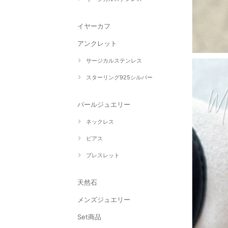
イヤーカフ
アンクレット
サージカルステンレス
スターリング925シルバー
パールジュエリー
ネックレス
ピアス
ブレスレット
天然石
メンズジュエリー
Set商品