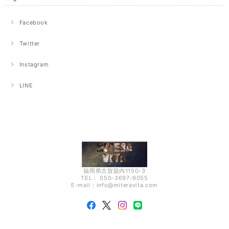
Facebook
Twitter
Instagram
LINE
福岡県古賀筵内1150-3
TEL： 050-3697-9055
E-mail：
info@miteravita.com