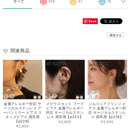
すべて
918
47
16
Save
通報する
関連商品
金属アレルギー対応 サ
メビウスカット フープ
ジルコニアフリンジ ピ
ージカルステンレス ア
ピアス 金属アレルギー
アス 金属アレルギー対
ーバンミラー ピアス ス
対応 サージカルステン
応 サージカルステンレ
タッズピアス 両耳用
レス 両耳用【p233】
ス 両耳用【p236】
【p229】
¥2,600
¥2,800
¥2,800