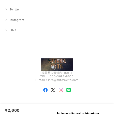
Twitter
Instagram
LINE
福岡県古賀筵内1150-3
TEL： 050-3697-9055
E-mail：
info@miteravita.com
¥2,600
miteravita |
プライバシーポリシー
|
特定商取引法に基づく表記
International shipping