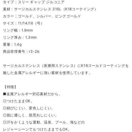
タイプ：スリー ギャップ ジルコニア
素材：サージカルステンレス 316L（K18コーテイング）
カラー：ゴールド、シルバー、ピンクゴールド
サイズ：11/14/16（号）
リング幅：1.9mm
リング厚み：1.3mm
重量：1.4g
商品管理番号：r3-2b
サージカルステンレス（医療用ステンレス）にK18ゴールドコーティングを
施した金属アレルギーに強い素材を使用しています。
【特徴】
■金属アレルギー対応素材だから、
◎つけたままOK。
◎錆びにくい、変色しにくい。
◎肌に優しく、肌荒れしにくい。
◎汗をかくような運動、温泉、プール、海などの
レジャーシーンでもつけたままでもOK。