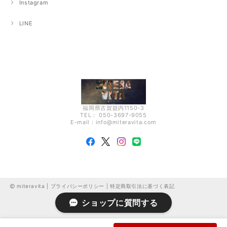
Instagram
LINE
福岡県古賀筵内1150-3
TEL： 050-3697-9055
E-mail：
info@miteravita.com
miteravita |
プライバシーポリシー
|
特定商取引法に基づく表記
ショップに質問する