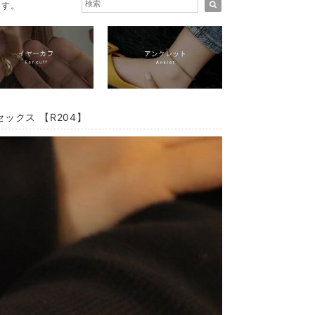
ます。
ックス 【R204】