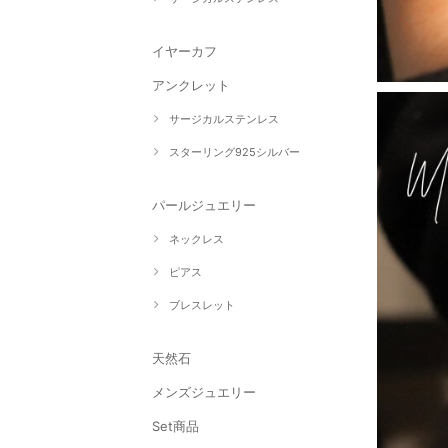
イヤーカフ
アンクレット
サージカルステンレス
スターリング925シルバー
パールジュエリー
ネックレス
ピアス
ブレスレット
天然石
メンズジュエリー
Set商品