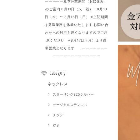
ーーーーー夏季休業期間（お盆休み）
のご案内 8月11日（火・祝）・8月13
日（木）〜 8月16日（日） ※上記期間
は発送業務を休業いたします お問い合
わせへの対応も遅くなりますのでご注
意ください ※8月17日（月）より通
常営業となります ーーーーーーー
ーーーーーーーーーーーーー
Category
ネックレス
スターリング925シルバー
サージカルステンレス
チタン
K18