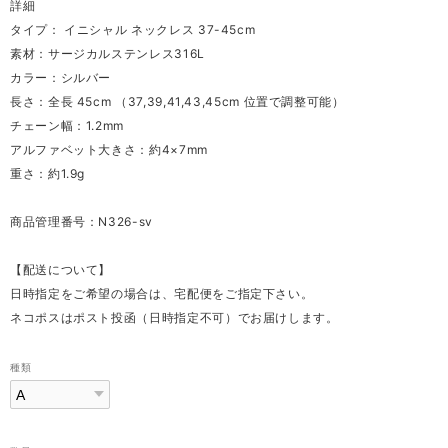
詳細
タイプ： イニシャル ネックレス 37-45cm
素材：サージカルステンレス316L
カラー：シルバー
長さ：全長 45cm （37,39,41,43,45cm 位置で調整可能）
チェーン幅：1.2mm
アルファベット大きさ：約4×7mm
重さ：約1.9g
商品管理番号：N326-sv
【配送について】
日時指定をご希望の場合は、宅配便をご指定下さい。
ネコポスはポスト投函（日時指定不可）でお届けします。
種類