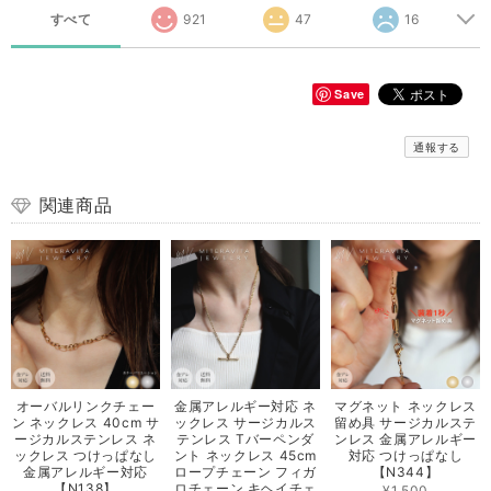
すべて
921
47
16
Save
通報する
関連商品
オーバルリンクチェー
金属アレルギー対応 ネ
マグネット ネックレス
ン ネックレス 40cm サ
ックレス サージカルス
留め具 サージカルステ
ージカルステンレス ネ
テンレス Tバーペンダ
ンレス 金属アレルギー
ックレス つけっぱなし
ント ネックレス 45cm
対応 つけっぱなし
金属アレルギー対応
ロープチェーン フィガ
【N344】
【N138】
ロチェーン キヘイチェ
¥1,500