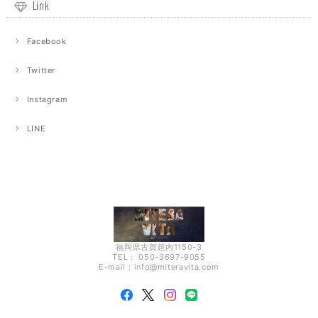
Link
Facebook
Twitter
Instagram
LINE
福岡県古賀筵内1150-3
TEL： 050-3697-9055
E-mail：
info@miteravita.com