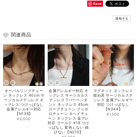
Save
通報する
関連商品
オーバルリンクチェー
金属アレルギー対応 ネ
マグネット ネックレス
ン ネックレス 40cm サ
ックレス サージカルス
留め具 サージカルステ
ージカルステンレス ネ
テンレス Tバーペンダ
ンレス 金属アレルギー
ックレス つけっぱなし
ント ネックレス 45cm
対応 つけっぱなし
金属アレルギー対応
ロープチェーン フィガ
【N344】
【N138】
ロチェーン キヘイチェ
¥1,500
ーン ネックレス 金アレ
¥3,000
対応 ゴールド K18 つけ
っぱなし 変色しない 錆
びない【N210】